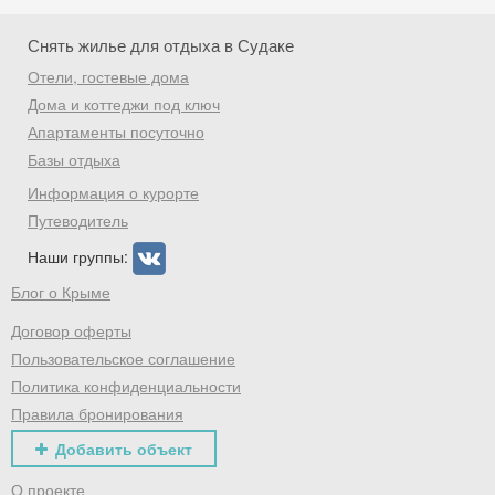
Скидка −5%
Снять жилье для отдыха в Судаке
Хочешь дешевле? Оставь почту и получи
Отели, гостевые дома
промокод на первое бронирование!
Дома и коттеджи под ключ
Апартаменты посуточно
Базы отдыха
Информация о курорте
Получить промокод
Путеводитель
Наши группы:
Блог о Крыме
Договор оферты
Пользовательское соглашение
Политика конфиденциальности
Правила бронирования
Добавить объект
О проекте