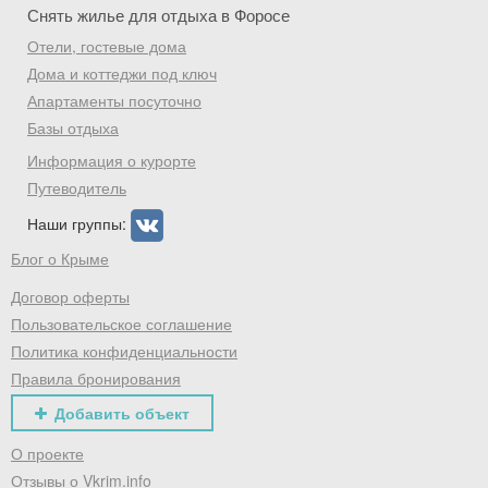
Скидка −5%
Снять жилье для отдыха в Форосе
Отели, гостевые дома
Хочешь дешевле? Оставь почту и получи
Дома и коттеджи под ключ
промокод на первое бронирование!
Апартаменты посуточно
Базы отдыха
Информация о курорте
Получить промокод
Путеводитель
Наши группы:
Блог о Крыме
Договор оферты
Пользовательское соглашение
Политика конфиденциальности
Правила бронирования
Добавить объект
О проекте
Отзывы о Vkrim.info