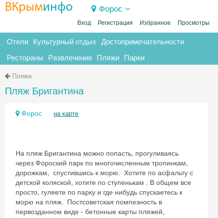
ВКрым
инфо
Форос
Вход
Регистрация
Избранное
Просмотры
Отели
Культурный отдых
Достопримечательности
Рестораны
Развлечения
Пляжи
Парки
Пляжи
Пляж Бригантина
Форос
на карте
На пляж Бригантина можно попасть, прогуливаясь
через Фороский парк по многочисленным тропинкам,
дорожкам, спустившись к морю. Хотите по асфальту с
детской коляской, хотите по ступенькам . В общем все
просто, гуляете по парку и где нибудь спускаетесь к
морю на пляж. Постсоветская помпезность в
первозданном виде - бетонные карты пляжей,