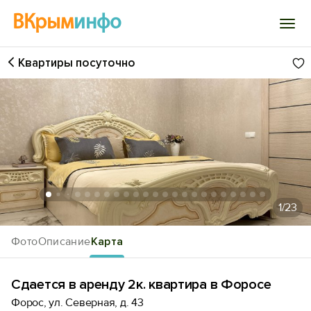
ВКрым
инфо
Квартиры посуточно
Войти
Избранное
История просмотра
Добавить свой объект
1
/23
Фото
Описание
Карта
Сдается в аренду 2к. квартира в Форосе
Форос, ул. Северная, д. 43