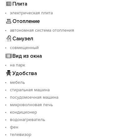
только на улице. Оплата наличными или на карту при
Плита
заселении.
электрическая плита
Отопление
автономная система отопления
Санузел
совмещенный
Вид из окна
на парк
Удобства
мебель
стиральная машина
посудомоечная машина
микроволновая печь
кондиционер
водонагреватель
фен
телевизор