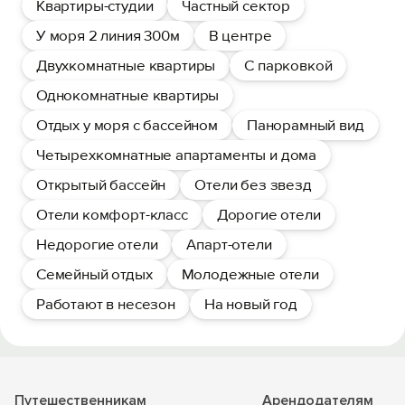
Квартиры-студии
Частный сектор
У моря 2 линия 300м
В центре
Двухкомнатные квартиры
С парковкой
Однокомнатные квартиры
Отдых у моря с бассейном
Панорамный вид
Четырехкомнатные апартаменты и дома
Открытый бассейн
Отели без звезд
Отели комфорт-класс
Дорогие отели
Недорогие отели
Апарт-отели
Семейный отдых
Молодежные отели
Работают в несезон
На новый год
Путешественникам
Арендодателям