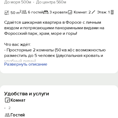
До моря 500м
До центра 560м
2
6 гостей
3 кровати
Комнат: 2
Этаж: 1
Н
50 m
Сдаётся шикарная квартира в Форосе с личным
входом и потрясающими панорамными видами на
Форосский парк, храм, море и горы!
Что вас ждёт:
- Просторные 2 комнаты (50 кв.м) с возможностью
разместить до 5 человек (двуспальная кровать и
удобный диван).
Развернуть описание
- Личный выход в Форосский парк по чипам —
шагайте в мир зелени и свежего воздуха!
- Прогулка до моря займёт всего 12-13 минут через
живописный парк, где цветут лотосы и журчат пруды с
черепахами.
Удобства и услуги
Удобства для вашего комфорта:
Комнат
- Полностью оборудованная кухня с микроволновкой
2
и посудомойкой.
Гостей
- Кондиционеры и стиральная машина для вашего