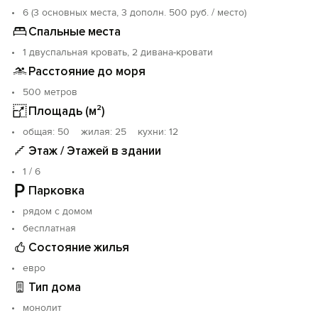
удобства.
6 (3 основных места, 3 дополн. 500 руб. / место)
- Уютная беседка для вечерних посиделок на свежем
Спальные места
воздухе.
1 двуспальная кровать, 2 дивана-кровати
- Бесплатная парковка и доступ к инфраструктуре:
кафе, рестораны, SPA, магазины.
Расстояние до моря
500 метров
Форос — это не только экология, но и уникальные
Площадь (м²)
ландшафты, чистейший воздух и ласковое море.
Здесь вы сможете наслаждаться активным отдыхом в
oбщая: 50 жилая: 25 кухни: 12
горах или расслабляющими днями на пляже. Более
Этаж / Этажей в здании
200 видов растений в Форосском парке создают
1 / 6
атмосферу здоровья и гармонии.
Парковка
Локация:
рядом с домом
- 500 м до FOROS WELLNESS PARK
бесплатная
- 15 км до Mriya Resort SPA 5*
Состояние жилья
- 30 км до знаменитых дворцов Крыма:
Воронцовского, Ливадийского и других.
евро
Тип дома
Доступно круглый год!
Порядок и аккуратность — приветствуются! Курить
монолит