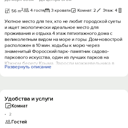
2
4 гостя
3 кровати
Комнат: 2
Этаж: 4
И
56 m
Уютное место для тех, кто не любит городской суеты
и ищет экологически идеальное место для
проживания и отдыха.4 этаж пятиэтажного дома с
великолепным видом на море и горы. Дом-новострой
расположен в 10 мин. ходьбы к морю через
знаменитый Форосский парк- памятник садово-
паркового искусства, один из лучших парков на
Южном берегу Крыма. Заросли можжевельника в
Развернуть описание
округе создают уникальный в своем роде на ЮБК
район с лечебным климатом и отсутствием вредных
насекомых (мух и комаров). Идеальное место для тех,
кто страдает различными аллергическими
заболеваниями. Квартира-студия общей площадью
Удобства и услуги
56 кв.м имеет отдельную комнату-спальню и
совмещенный туалет-прачечную. Квартира
Комнат
просторная, полностью оборудована всей
2
необходимой новой бытовой техникой (телевизоры,
Гостей
холодильник, стиральная машина, печь СВЧ,