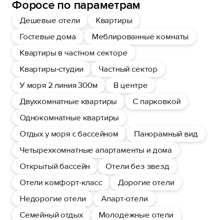
Форосе по параметрам
Дешевые отели
Квартиры
Гостевые дома
Меблированные комнаты
Квартиры в частном секторе
Квартиры-студии
Частный сектор
У моря 2 линия 300м
В центре
Двухкомнатные квартиры
С парковкой
Однокомнатные квартиры
Отдых у моря с бассейном
Панорамный вид
Четырехкомнатные апартаменты и дома
Открытый бассейн
Отели без звезд
Отели комфорт-класс
Дорогие отели
Недорогие отели
Апарт-отели
Семейный отдых
Молодежные отели