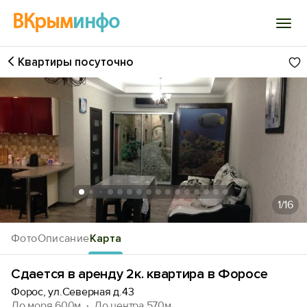
ВКрым
инфо
Квартиры посуточно
Войти
Избранное
История просмотра
Добавить свой объект
1
/16
Фото
Описание
Карта
Сдается в аренду 2к. квартира в Форосе
Форос, ул.Северная д.43
До моря 600м
До центра 570м