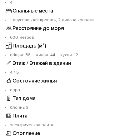
кондиционер и др.) и обставлена новой современной
4
мебелью. Холодная и горячая вода
Спальные места
круглосуточно.Оплата за воду и электроэнергию по
1 двуспальная кровать, 2 дивана-кровати
счетчику. Залог за ключи- 5000 руб. Расстояние до
Севастополя-35км, до Ялты-40км. Срок аренды от 10
Расстояние до моря
суток.
600 метров
Площадь (м²)
oбщая: 56 жилая: 44 кухни: 12
Этаж / Этажей в здании
4 / 5
Состояние жилья
евро
Тип дома
блочный
Плита
электрическая плита
Отопление