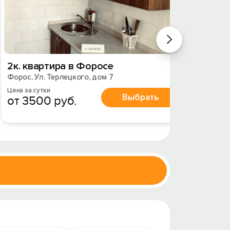
2к. квартира в Форосе
2к. к
Форос, Ул. Терлецкого, дом 7
Форос, 
Цена за сутки
Цена за 
Выбрать
от 3500 руб.
от 4