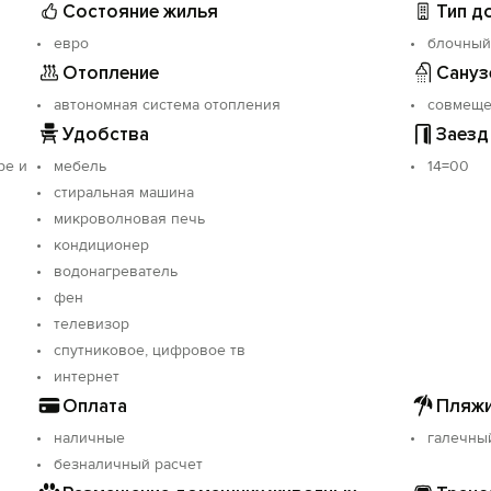
Состояние жилья
Тип д
евро
блочный
Отопление
Сануз
автономная система отопления
совмещ
Удобства
Заезд
ре и
мебель
14=00
стиральная машина
микроволновая печь
кондиционер
водонагреватель
фен
телевизор
спутниковое, цифровое тв
интернет
Оплата
Пляжи
наличные
галечны
безналичный расчет