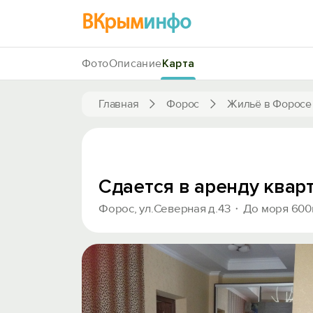
ВКрым
инфо
Фото
Описание
Карта
Главная
Форос
Жильё в Форосе
Сдается в аренду квар
Форос, ул.Северная д.43
До моря 600