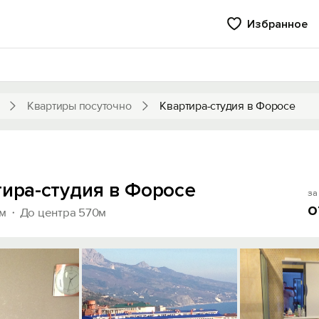
Избранное
Квартиры посуточно
Квартира-студия в Форосе
тира-студия в Форосе
за 
о
м
До центра 570м