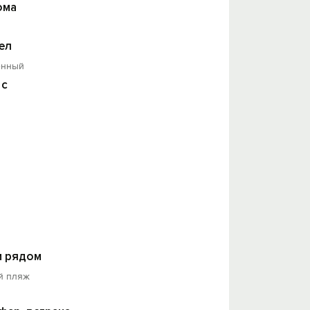
ома
ел
енный
 с
 рядом
й пляж