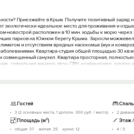
ьности? Приезжайте в Крым. Получите позитивный заряд н
щет экологически идеальное место для проживания и отдых
ом-новострой расположен в 10 мин. ходьбы к морю через
лучших парков на Южном берегу Крыма. Заросли можжевел
иматом и отсутствием вредных насекомых (мух и комаров)
заболеваниями. Квартира-студия общей площадью 30 кв.
и совмещенный санузел. Квартира просторная, полность
ник, стиральная машина, печь СВЧ, кондиционер, роутер и
лосуточно. Оплата за воду и электричество по счетчику. З
мальный срок аренды-10 суток.
Гостей
Спаль
3 (2 основных места, 1 дополн. 300 руб. / место)
2 дивана
Площадь (м²)
Этаж 
oбщая: 37 жилая: 25 кухни: 12
4 / 5