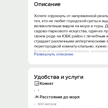
Описание
Хотите отдохнуть от напряженной реал
тех, кто не любит городской суеты и и
великолепным видом на море и горы. Д
садово-паркового искусства, один из 
своем роде на ЮБК район с лечебным кл
страдает различными аллергическими 
перегородкой комнату-спальню, кухню 
бытовой техникой (телевизор, холодиль
Развернуть описание
мебелью. Холодная и горячая вода круг
Севастополя-35км, до Ялты-40км. Мини
Удобства и услуги
Комнат
1
Расстояние до моря
600 метров