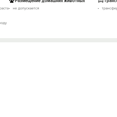
Размещение домашних животных
Транс
раста
не допускается
трансфер
воду
Вход на сайт
Войти или
Зарегистрироваться
Войти
Войти с помощью