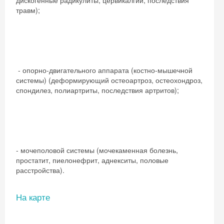
дискогенные радикулиты, цервикалгии, последствия
травм);
- опорно-двигательного аппарата (костно-мышечной
системы) (деформирующий остеоартроз, остеохондроз,
спондилез, полиартриты, последствия артритов);
- мочеполовой системы (мочекаменная болезнь,
простатит, пиелонефрит, аднекситы, половые
расстройства).
Скидка −5%
На карте
Хочешь дешевле? Оставь почту и получи