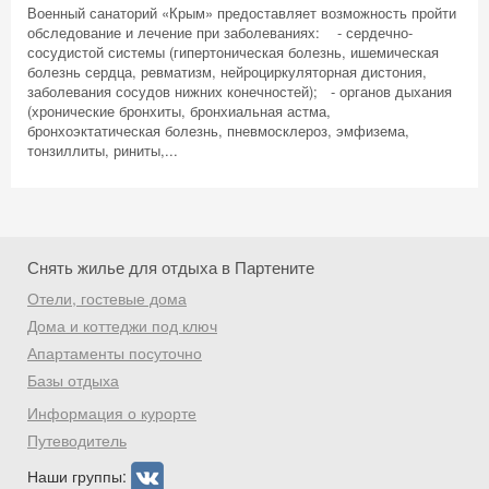
Военный санаторий «Крым» предоставляет возможность пройти
обследование и лечение при заболеваниях: - сердечно-
сосудистой системы (гипертоническая болезнь, ишемическая
болезнь сердца, ревматизм, нейроциркуляторная дистония,
заболевания сосудов нижних конечностей); - органов дыхания
(хронические бронхиты, бронхиальная астма,
бронхоэктатическая болезнь, пневмосклероз, эмфизема,
тонзиллиты, риниты,...
Снять жилье для отдыха в Партените
Отели, гостевые дома
Дома и коттеджи под ключ
Апартаменты посуточно
Скидка −5%
Базы отдыха
Информация о курорте
Хочешь дешевле? Оставь почту и получи
Путеводитель
промокод на первое бронирование!
Наши группы: