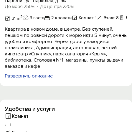
Партенит, ул. Парковая, д. 5А
До моря 250м
До центра 220м
2
3 гостя
2 кровати
Комнат: 1
Этаж: 8
Ви
31 m
Квартира в новом доме, в центре. Без ступеней,
пешком по ровной дороги к морю идти 5 минут, очень
удобно и комфортно. Через дорогу находится
поликлиника, Администрация, автовокзал, летний
кинотеатр «Спутник», парк санатория «Крым»,
библиотека, Столовая №1, магазины, пункты выдачи
заказов и кафе.
Развернуть описание
В квартире все необходимое для отдыха имеется,
хороший вид с окна на горы, приезжайте вам
понравится.
Могу встретить на ж/д вокзале и т. д. Для всех гостей
Удобства и услуги
бесплатная экскурсия на Медведь гору.
Комнат
1