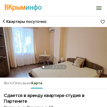
ВКрым
инфо
Квартиры посуточно
Войти
Избранное
История просмотра
Добавить свой объект
1
/7
Фото
Описание
Карта
Сдается в аренду квартира-студия в
Партените