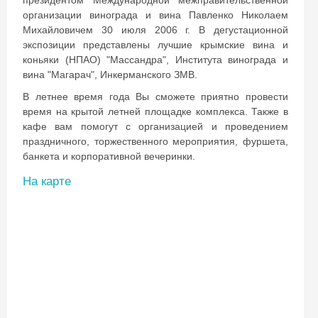
президентом Международной межправительственной
организации винограда и вина Павленко Николаем
Михайловичем 30 июля 2006 г. В дегустационной
экспозиции представлены лучшие крымские вина и
коньяки (НПАО) "Массандра", Института винограда и
вина "Магарач", Инкерманского ЗМВ.
В летнее время года Вы сможете приятно провести
время на крытой летней площадке комплекса. Также в
кафе вам помогут с организацией и проведением
праздничного, торжественного мероприятия, фуршета,
банкета и корпоративной вечеринки.
На карте
<a
href="https://crimea.nezabarom.ua/foros/Kafe-
Bar-
Скидка −5%
Restoran/mona_liza/">Источник</a>
Хочешь дешевле? Оставь почту и получи
промокод на первое бронирование!