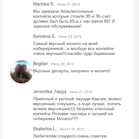
Marinka S.
Июль 31, 2013
Мы заказали безалкогольные
коктейли,которые стоили 35 и 30-счет
должен был быть 65,а с нас взяли 80! И
хамское обслуживание!
Koroleva E.
Июль 23, 2013
Самый вкусный мохито на всей
наберережной...и вообще все коктейли
очень вкусные!!спасибо чудо барменам
Bogdan
Июль 22, 2013
Вкусные десерты, капучино и мохито!
Jenechka_happy
Июль 21, 2013
Приятный и уютный лаундж-барчик, можно
вкусненько покушать, а еще лучше, попить
всякие вкусняшки)))) безумно классный
коктейль Розовая пантера и лучший на
побережье Мохито!!!!!
Ekaterina L.
Август 16, 2012
Любителям сладкого очень советую