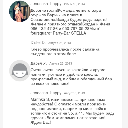
Jenechka_happy
Июнь 13, 2014
Дорогие гости!Команда летнего Бара
открыла Барчик на пляже в
Севастополе.Всегда будем рады видеть!
Желаем приятного отдыха!Богдан и Женя
066-132-47-86 и 050-767-05-28Мы в"
foursquare" Party-Bar STELLA
Distel D.
Август 26, 2013
Клево проблевалась после салатика,
съеденного в этом баре
Дарья У.
Август 23, 2013
Очень очень вкусные коктейли и другие
напитки, уютные и удобные кресла,
прекрасный вид, в общем обалденный бар
Скидка −5%
во всех отношениях!
Jenechka_happy
Август 5, 2013
Хочешь дешевле? Оставь почту и получи
Marinka S, извиняемся за причиненные
промокод на первое бронирование!
неудобства! С оплатой могли произойти
недопонимания, например милк шейк с
топпингом стоит не 35, а 41. Мы будем рады
сделать Вам комплимент от заведения!
Ждем Вас!
Получить промокод