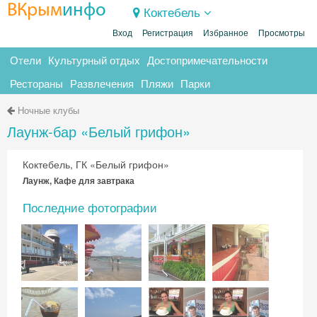
ВКрым
инфо
Коктебель
Вход
Регистрация
Избранное
Просмотры
Отели
Культурный отдых
Достопримечательности
Рестораны
Развлечения
Пляжи
Парки
Ночные клубы
Лаунж-бар «Белый грифон»
Коктебель, ГК «Белый грифон»
Лаунж, Кафе для завтрака
Последние фотографии