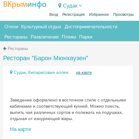
ВКрым
инфо
Судак
Вход
Регистрация
Избранное
Просмотры
Отели
Культурный отдых
Достопримечательности
Рестораны
Развлечения
Пляжи
Парки
Рестораны
Ресторан "Барон Мюнхаузен"
Судак, Кипарисовая аллея
на карте
Заведение оформлено в восточном стиле с отдельными
кабинками и соответствующей кухней. Можно поесть,
выпить чая различных сортов и полежать на подушках,
отдыхая от изнуряющей жары.
На карте