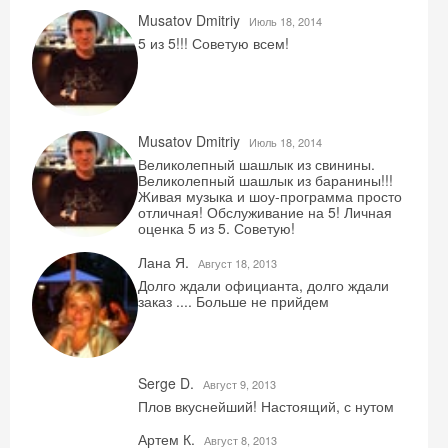
Musatov Dmitriy
Июль 18, 2014
5 из 5!!! Советую всем!
Musatov Dmitriy
Июль 18, 2014
Великолепный шашлык из свинины.
Великолепный шашлык из баранины!!!
Скидка −5%
Живая музыка и шоу-программа просто
отличная! Обслуживание на 5! Личная
Хочешь дешевле? Оставь почту и получи
оценка 5 из 5. Советую!
промокод на первое бронирование!
Лана Я.
Август 18, 2013
Долго ждали официанта, долго ждали
заказ .... Больше не прийдем
Получить промокод
Serge D.
Август 9, 2013
Плов вкуснейший! Настоящий, с нутом
Артем К.
Август 8, 2013