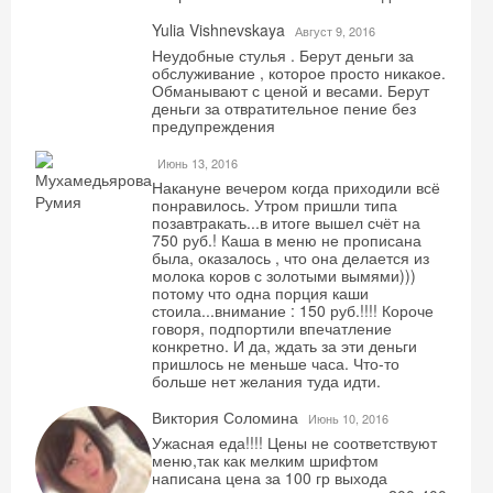
Yulia Vishnevskaya
Август 9, 2016
Неудобные стулья . Берут деньги за
обслуживание , которое просто никакое.
Обманывают с ценой и весами. Берут
деньги за отвратительное пение без
предупреждения
Июнь 13, 2016
Накануне вечером когда приходили всё
понравилось. Утром пришли типа
позавтракать...в итоге вышел счёт на
750 руб.! Каша в меню не прописана
была, оказалось , что она делается из
молока коров с золотыми вымями)))
потому что одна порция каши
стоила...внимание : 150 руб.!!!! Короче
говоря, подпортили впечатление
конкретно. И да, ждать за эти деньги
пришлось не меньше часа. Что-то
больше нет желания туда идти.
Виктория Соломина
Июнь 10, 2016
Ужасная еда!!!! Цены не соответствуют
меню,так как мелким шрифтом
написана цена за 100 гр выхода