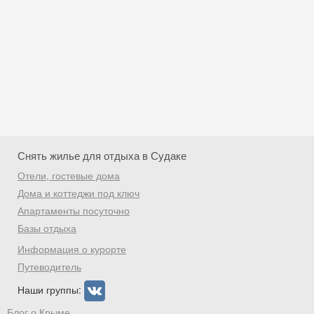
Снять жилье для отдыха в Судаке
Отели, гостевые дома
Дома и коттеджи под ключ
Апартаменты посуточно
Базы отдыха
Скидка −5%
Информация о курорте
Хочешь дешевле? Оставь почту и получи
Путеводитель
промокод на первое бронирование!
Наши группы:
Блог о Крыме