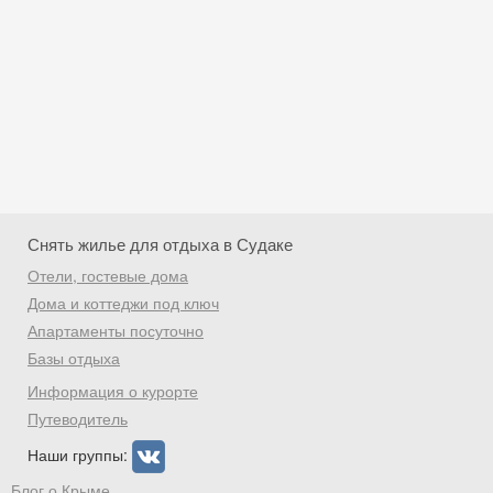
Снять жилье для отдыха в Судаке
Отели, гостевые дома
Дома и коттеджи под ключ
Апартаменты посуточно
Базы отдыха
Скидка −5%
Информация о курорте
Хочешь дешевле? Оставь почту и получи
Путеводитель
промокод на первое бронирование!
Наши группы:
Блог о Крыме