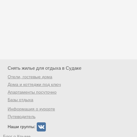
Снять жилье для отдыха в Судаке
Отели, гостевые дома
Дома и коттеджи под ключ
Апартаменты посуточно
Базы отдыха
Скидка −5%
Информация о курорте
Хочешь дешевле? Оставь почту и получи
Путеводитель
промокод на первое бронирование!
Наши группы:
Блог о Крыме