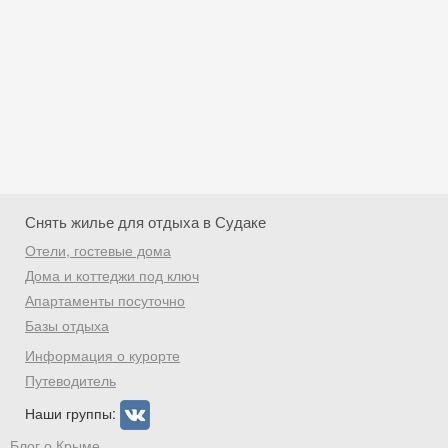
Снять жилье для отдыха в Судаке
Отели, гостевые дома
Дома и коттеджи под ключ
Апартаменты посуточно
Базы отдыха
Скидка −5%
Информация о курорте
Хочешь дешевле? Оставь почту и получи
Путеводитель
промокод на первое бронирование!
Наши группы:
Блог о Крыме