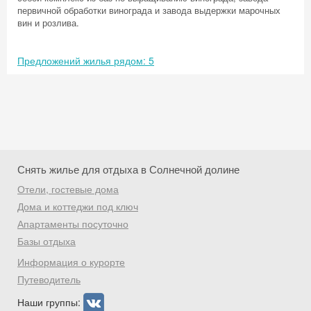
первичной обработки винограда и завода выдержки марочных
вин и розлива.
Предложений жилья рядом: 5
Снять жилье для отдыха в Солнечной долине
Отели, гостевые дома
Дома и коттеджи под ключ
Апартаменты посуточно
Базы отдыха
Скидка −5%
Информация о курорте
Хочешь дешевле? Оставь почту и получи
Путеводитель
промокод на первое бронирование!
Наши группы: