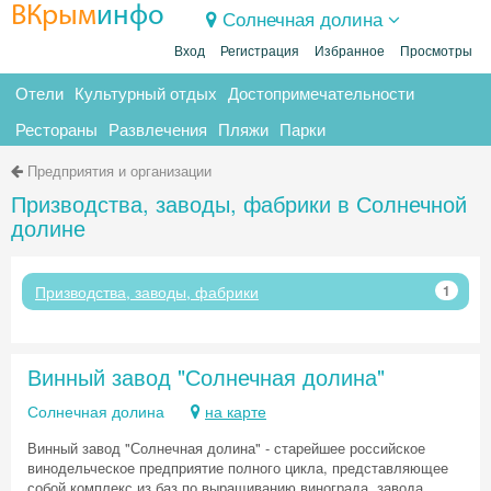
ВКрым
инфо
Солнечная долина
Вход
Регистрация
Избранное
Просмотры
Отели
Культурный отдых
Достопримечательности
Рестораны
Развлечения
Пляжи
Парки
Предприятия и организации
Призводства, заводы, фабрики в Солнечной
долине
Призводства, заводы, фабрики
1
Винный завод "Солнечная долина"
Солнечная долина
на карте
Винный завод "Солнечная долина" - старейшее российское
винодельческое предприятие полного цикла, представляющее
собой комплекс из баз по выращиванию винограда, завода