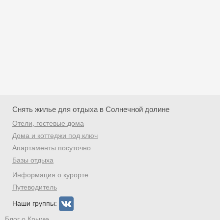
Снять жилье для отдыха в Солнечной долине
Отели, гостевые дома
Дома и коттеджи под ключ
Апартаменты посуточно
Базы отдыха
Скидка −5%
Информация о курорте
Хочешь дешевле? Оставь почту и получи
Путеводитель
промокод на первое бронирование!
Наши группы:
Блог о Крыме