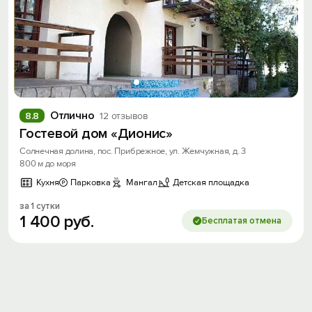
Вход на сайт
Отлично
8.8
12 отзывов
Войти или
Зарегистрироваться
Гостевой дом «Дионис»
Солнечная долина, пос. Прибрежное, ул. Жемчужная, д. 3
800 м до моря
Кухня
Парковка
Мангал
Детская площадка
за 1 сутки
1
400
руб.
Войти
Бесплатая отмена
Войти с помощью
Скидка −5%
Хочешь дешевле? Оставь почту и получи