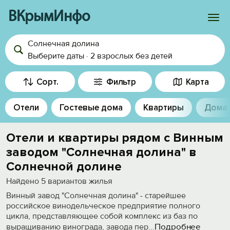
ВКрымИнфо
Солнечная долина
Войти
Выберите даты
·
2 взрослых
без детей
Избранное
Сорт.
Фильтр
Карта
История просмотра
Отели
Гостевые дома
Квартиры
Дома
Добавить свой объект
Отели и квартиры рядом с Винным
заводом "Солнечная долина" в
Солнечной долине
Найдено
5
вариантов жилья
Винный завод "Солнечная долина" - старейшее
российское винодельческое предприятие полного
цикла, представляющее собой комплекс из баз по
Подробнее
выращиванию винограда, завода пер
...