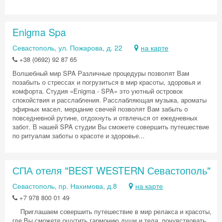
Enigma Spa
Скидка −5%
Севастополь, ул. Пожарова, д. 22
на карте
Хочешь дешевле? Оставь почту и получи
+38 (0692) 92 87 65
промокод на первое бронирование!
Волшебный мир SPA Различные процедуры позволят Вам
позабыть о стрессах и погрузиться в мир красоты, здоровья и
комфорта. Студия «Enigma - SPA» это уютный островок
спокойствия и расслабления. Расслабляющая музыка, ароматы
эфирных масел, мерцание свечей позволят Вам забыть о
Получить промокод
повседневной рутине, отдохнуть и отвлечься от ежедневных
забот. В нашей SPA студии Вы сможете совершить путешествие
по ритуалам заботы о красоте и здоровье...
СПА отеля "BEST WESTERN Севастополь"
Севастополь, пр. Нахимова, д.8
на карте
+7 978 800 01 49
Приглашаем совершить путешествие в мир релакса и красоты,
где Вы сможете ощутить гармонию души и тела, почувствовать