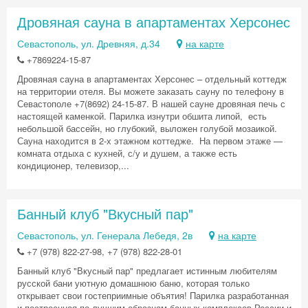
Дровяная сауна в апартаментах Херсонес
Севастополь, ул. Древняя, д.34
на карте
+7869224-15-87
Дровяная сауна в апартаментах Херсонес – отдельный коттедж
на территории отеля. Вы можете заказать сауну по телефону в
Севастополе +7(8692) 24-15-87. В нашей сауне дровяная печь с
настоящей каменкой. Парилка изнутри обшита липой, есть
небольшой бассейн, но глубокий, выложен голубой мозаикой.
Сауна находится в 2-х этажном коттедже. На первом этаже —
комната отдыха с кухней, с/у и душем, а также есть
кондиционер, телевизор,...
Банный клуб "Вкусный пар"
Севастополь, ул. Генерала Лебедя, 2в
на карте
+7 (978) 822-27-98, +7 (978) 822-28-01
Банный клуб "Вкусный пар" предлагает истинным любителям
русской бани уютную домашнюю баню, которая только
открывает свои гостеприимные объятия! Парилка разработанная
и построенная по лучшим образцам банных комплексов России и