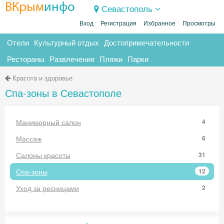
ВКрым
инфо
Севастополь
Вход
Регистрация
Избранное
Просмотры
Отели
Культурный отдых
Достопримечательности
Рестораны
Развлечения
Пляжи
Парки
Красота и здоровье
Спа-зоны в Севастополе
Маникюрный салон
4
Массаж
6
Салоны красоты
31
Спа-зоны
12
Уход за ресницами
2