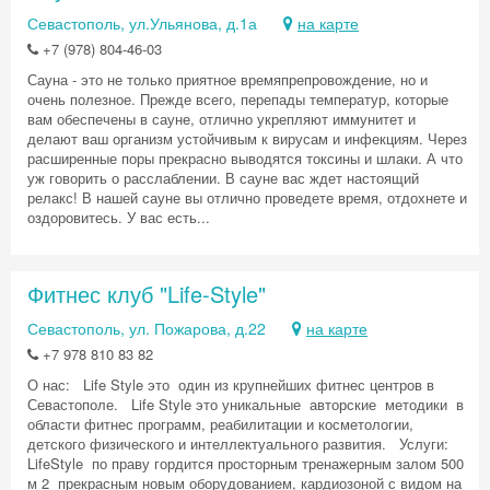
Севастополь, ул.Ульянова, д.1а
на карте
+7 (978) 804-46-03
Сауна - это не только приятное времяпрепровождение, но и
очень полезное. Прежде всего, перепады температур, которые
вам обеспечены в сауне, отлично укрепляют иммунитет и
делают ваш организм устойчивым к вирусам и инфекциям. Через
расширенные поры прекрасно выводятся токсины и шлаки. А что
уж говорить о расслаблении. В сауне вас ждет настоящий
релакс! В нашей сауне вы отлично проведете время, отдохнете и
оздоровитесь. У вас есть...
Фитнес клуб "Life-Style"
Севастополь, ул. Пожарова, д.22
на карте
+7 978 810 83 82
О нас: Life Style это один из крупнейших фитнес центров в
Севастополе. Life Style это уникальные авторские методики в
области фитнес программ, реабилитации и косметологии,
детского физического и интеллектуального развития. Услуги:
LifeStyle по праву гордится просторным тренажерным залом 500
м 2 прекрасным новым оборудованием, кардиозоной с видом на