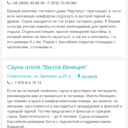
+38 (0692) 93-60-39 +7 (978) 70-39-380
Банный комплекс гостевого дома "Наутилус" приглашает в гости
всех желающих комфортно отдохнуть в русской парной на
дровах. Сауна находится на 1-м этаже гостевого дома. К Вашим
услугам уютная комната со всем необходимым для приятного
отдыха. Отдельностоящее, крытое помещение бассейна, в
который можно не просто окунуться, а так же и поплавать, т.к.
его размеры 6 х 4м. Рядом с бассейном открытая площадка с
шезлонгами, столиками и...
Сауна отеля "Вилла Венеция"
Севастополь, ул. Щитовая, д.23-а
на карте
+ 7 978 810 75 74
Если вы истинный любитель сауны и регулярно ее посещаете,
рекомендуем вам остановиться в гостинице «Вилла Венеция»,
где помимо отдыха в комфортабельном номере, вы можете, по
желанию, расслабиться и насладиться процедурами в финской и
турецкой парной. Гостям предлагается финская и турецкая
сауна. Вместительность – до 6 человек. Сауна оснащена:
Бассейном размером 3х4 м с подсветкой и гидромассажем
Комнатой...