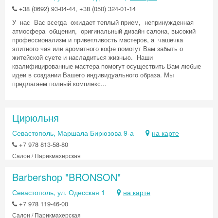
+38 (0692) 93-04-44, +38 (050) 324-01-14
У нас Вас всегда ожидает теплый прием, непринужденная
атмосфера общения, оригинальный дизайн салона, высокий
профессионализм и приветливость мастеров, а чашечка
элитного чая или ароматного кофе помогут Вам забыть о
Скидка −5%
житейской суете и насладиться жизнью. Наши
квалифицированные мастера помогут осуществить Вам любые
Хочешь дешевле? Оставь почту и получи
идеи в создании Вашего индивидуального образа. Мы
промокод на первое бронирование!
предлагаем полный комплекс...
Цирюльня
Получить промокод
Севастополь, Маршала Бирюзова 9-а
на карте
+7 978 813-58-80
Салон / Парикмахерская
Barbershop "BRONSON"
Севастополь, ул. Одесская 1
на карте
+7 978 119-46-00
Салон / Парикмахерская