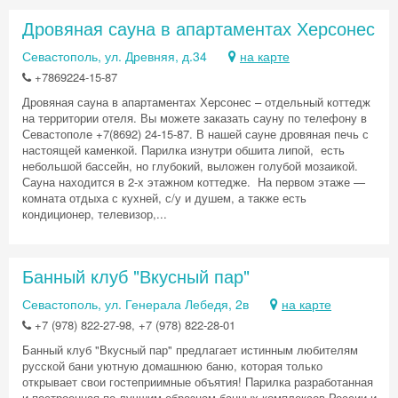
Дровяная сауна в апартаментах Херсонес
Севастополь, ул. Древняя, д.34
на карте
+7869224-15-87
Дровяная сауна в апартаментах Херсонес – отдельный коттедж
на территории отеля. Вы можете заказать сауну по телефону в
Севастополе +7(8692) 24-15-87. В нашей сауне дровяная печь с
настоящей каменкой. Парилка изнутри обшита липой, есть
небольшой бассейн, но глубокий, выложен голубой мозаикой.
Сауна находится в 2-х этажном коттедже. На первом этаже —
комната отдыха с кухней, с/у и душем, а также есть
кондиционер, телевизор,...
Банный клуб "Вкусный пар"
Севастополь, ул. Генерала Лебедя, 2в
на карте
+7 (978) 822-27-98, +7 (978) 822-28-01
Банный клуб "Вкусный пар" предлагает истинным любителям
русской бани уютную домашнюю баню, которая только
открывает свои гостеприимные объятия! Парилка разработанная
и построенная по лучшим образцам банных комплексов России и