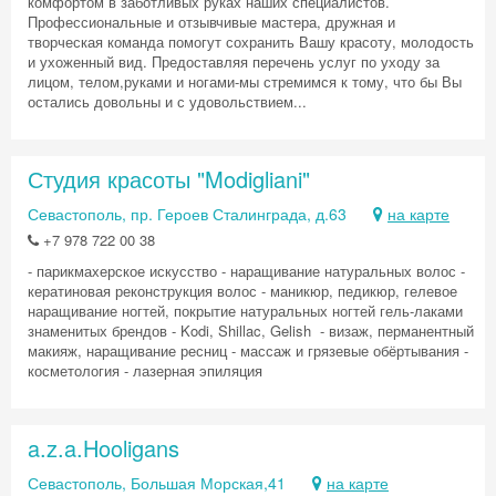
комфортом в заботливых руках наших специалистов.
Профессиональные и отзывчивые мастера, дружная и
творческая команда помогут сохранить Вашу красоту, молодость
и ухоженный вид. Предоставляя перечень услуг по уходу за
лицом, телом,руками и ногами-мы стремимся к тому, что бы Вы
остались довольны и с удовольствием...
Студия красоты "Modigliani"
Севастополь, пр. Героев Сталинграда, д.63
на карте
+7 978 722 00 38
- парикмахерское искусство - наращивание натуральных волос -
кератиновая реконструкция волос - маникюр, педикюр, гелевое
наращивание ногтей, покрытие натуральных ногтей гель-лаками
знаменитых брендов - Kodi, Shillac, Gelish - визаж, перманентный
макияж, наращивание ресниц - массаж и грязевые обёртывания -
косметология - лазерная эпиляция
a.z.a.Hooligans
Севастополь, Большая Морская,41
на карте