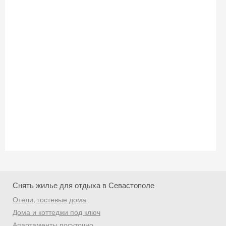
Хочешь дешевле? Оставь почту и получи
промокод на первое бронирование!
Получить промокод
Снять жилье для отдыха в Севастополе
Отели, гостевые дома
Дома и коттеджи под ключ
Апартаменты посуточно