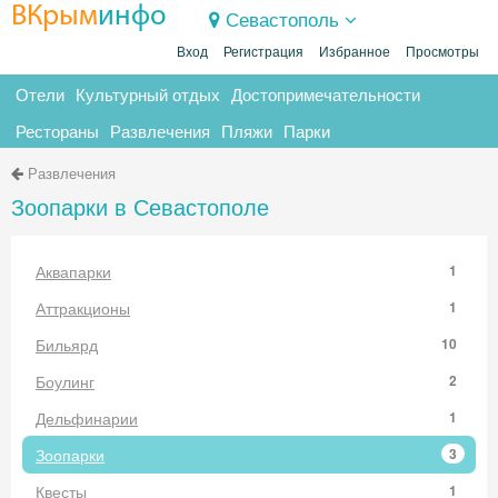
ВКрым
инфо
Севастополь
Вход
Регистрация
Избранное
Просмотры
Отели
Культурный отдых
Достопримечательности
Рестораны
Развлечения
Пляжи
Парки
Развлечения
Зоопарки в Севастополе
Аквапарки
1
Аттракционы
1
Бильярд
10
Боулинг
2
Дельфинарии
1
Зоопарки
3
Квесты
1