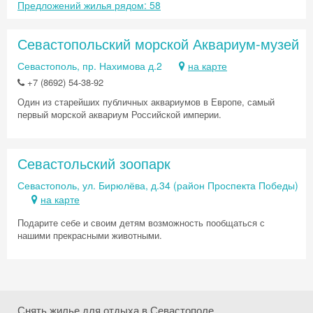
Предложений жилья рядом: 58
Севастопольский морской Аквариум-музей
Севастополь, пр. Нахимова д.2
на карте
+7 (8692) 54-38-92
Один из старейших публичных аквариумов в Европе, самый
первый морской аквариум Российской империи.
Скидка −5%
Севастольский зоопарк
Хочешь дешевле? Оставь почту и получи
Севастополь, ул. Бирюлёва, д.34 (район Проспекта Победы)
промокод на первое бронирование!
на карте
Подарите себе и своим детям возможность пообщаться с
нашими прекрасными животными.
Получить промокод
Снять жилье для отдыха в Севастополе