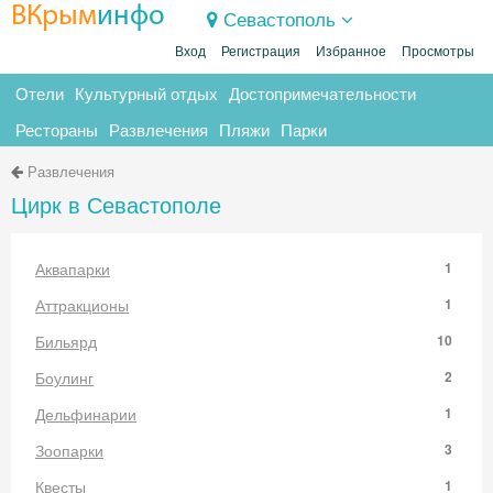
ВКрым
инфо
Севастополь
Вход
Регистрация
Избранное
Просмотры
Отели
Культурный отдых
Достопримечательности
Рестораны
Развлечения
Пляжи
Парки
Развлечения
Цирк в Севастополе
Аквапарки
1
Аттракционы
1
Бильярд
10
Боулинг
2
Дельфинарии
1
Зоопарки
3
Квесты
1