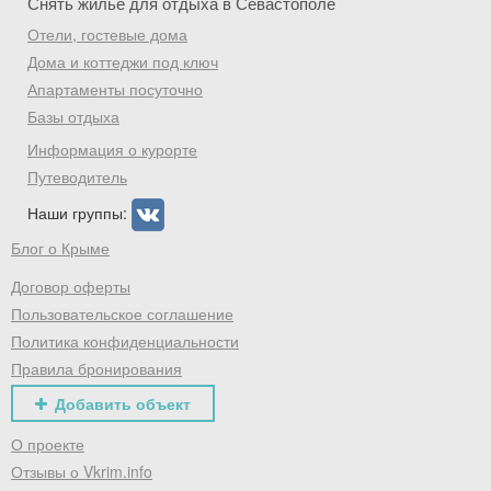
Снять жилье для отдыха в Севастополе
Скидка −5%
Отели, гостевые дома
Хочешь дешевле? Оставь почту и получи
Дома и коттеджи под ключ
промокод на первое бронирование!
Апартаменты посуточно
Базы отдыха
Информация о курорте
Путеводитель
Получить промокод
Наши группы:
Блог о Крыме
Договор оферты
Пользовательское соглашение
Политика конфиденциальности
Правила бронирования
Добавить объект
О проекте
Отзывы о Vkrim.info