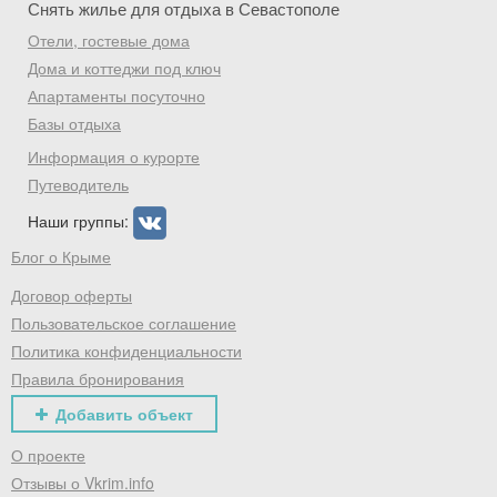
Скидка −5%
Снять жилье для отдыха в Севастополе
Отели, гостевые дома
Хочешь дешевле? Оставь почту и получи
Дома и коттеджи под ключ
промокод на первое бронирование!
Апартаменты посуточно
Базы отдыха
Информация о курорте
Получить промокод
Путеводитель
Наши группы:
Блог о Крыме
Договор оферты
Пользовательское соглашение
Политика конфиденциальности
Правила бронирования
Добавить объект
О проекте
Отзывы о Vkrim.info