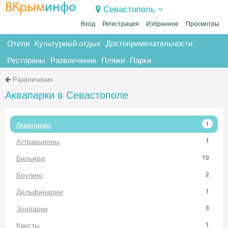
ВКрым
инфо
Севастополь
Вход
Регистрация
Избранное
Просмотры
Отели
Культурный отдых
Достопримечательности
Рестораны
Развлечения
Пляжи
Парки
Развлечения
Аквапарки в Севастополе
Аквапарки
1
Аттракционы
1
Бильярд
10
Боулинг
2
Дельфинарии
1
Зоопарки
3
Квесты
1