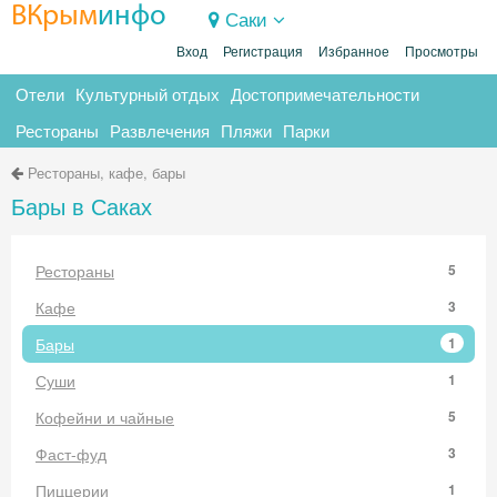
ВКрым
инфо
Саки
Вход
Регистрация
Избранное
Просмотры
Отели
Культурный отдых
Достопримечательности
Рестораны
Развлечения
Пляжи
Парки
Рестораны, кафе, бары
Бары в Саках
Рестораны
5
Кафе
3
Бары
1
Суши
1
Кофейни и чайные
5
Фаст-фуд
3
Пиццерии
1