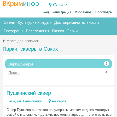
ВКрым
инфо
Саки
Вход
Регистрация
Избранное
Просмотры
Отели
Культурный отдых
Достопримечательности
Рестораны
Развлечения
Пляжи
Парки
Места для прогулок
Парки, скверы в Саках
Парки, скверы
2
Пляжи
4
Пушкинский сквер
Саки, ул. Революции
на карте
Сквер Пушкина считается популярным местом отдыха молодых
семей с маленькими детьми, поскольку здесь для этого есть все