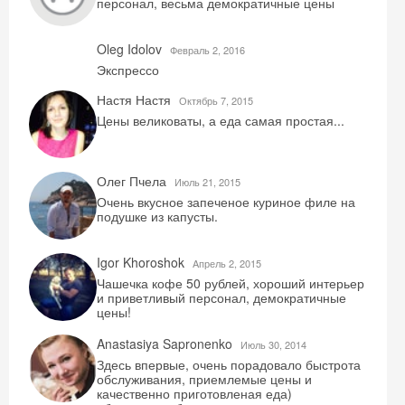
персонал, весьма демократичные цены
Oleg Idolov
Февраль 2, 2016
Экспрессо
Настя Настя
Октябрь 7, 2015
Цены великоваты, а еда самая простая...
Олег Пчела
Июль 21, 2015
Очень вкусное запеченое куриное филе на
подушке из капусты.
Igor Khoroshok
Aпрель 2, 2015
Чашечка кофе 50 рублей, хороший интерьер
и приветливый персонал, демократичные
цены!
Anastasiya Sapronenko
Июль 30, 2014
Здесь впервые, очень порадовало быстрота
обслуживания, приемлемые цены и
качественно приготовленая еда)