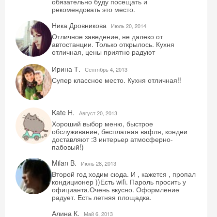
обязательно буду посещать и
рекомендовать это место.
Ника Дровникова
Июль 20, 2014
Скидка −5%
Отличное заведение, не далеко от
автостанции. Только открылось. Кухня
отличная, цены приятно радуют
Хочешь дешевле? Оставь почту и получи
промокод на первое бронирование!
Ирина Т.
Сентябрь 4, 2013
Супер классное место. Кухня отличная!!
Получить промокод
Kate H.
Август 20, 2013
Хороший выбор меню, быстрое
обслуживание, бесплатная вафля, кондеи
доставляют :3 интерьер атмосферно-
пабовый!)
Milan B.
Июль 28, 2013
Второй год ходим сюда. И , кажется , пропал
кондиционер ))Есть wifi. Пароль просить у
официанта.Очень вкусно. Оформление
радует. Есть летняя площадка.
Алина К.
Май 6, 2013