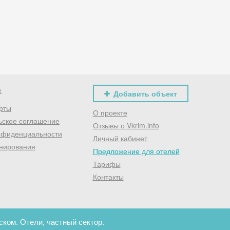
Хочешь дешевле? Оставь почту и получи промокод
первое бронирование!
Получить промокод
е
Добавить объект
рты
О проекте
ьское соглашение
Отзывы о Vkrim.info
нфиденциальности
Личный кабинет
нирования
Предложение для отелей
Тарифы
Контакты
ком. Отели, частный сектор.