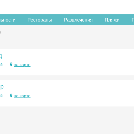
льности
Рестораны
Развлечения
Пляжи
ы
д
ий
на карте
р
ий
на карте
Скидка −5%