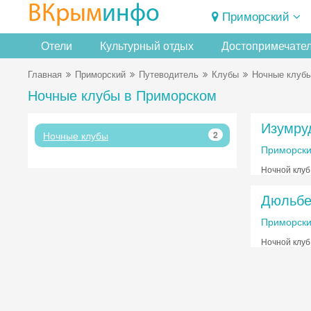
ВКрым
инфо
Приморский
Отели
Культурный отдых
Достопримечате
Главная
Приморский
Путеводитель
Клубы
Ночные клуб
Ночные клубы в Приморском
Изумру
Ночные клубы
2
Приморск
Ночной клуб
Дюльбе
Приморск
Ночной клуб