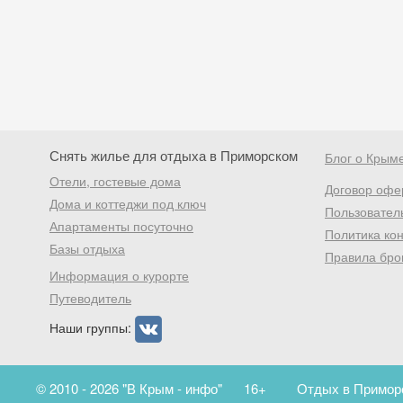
Снять жилье для отдыха в Приморском
Блог о Крым
Отели, гостевые дома
Договор офе
Дома и коттеджи под ключ
Пользовател
Апартаменты посуточно
Политика ко
Базы отдыха
Правила бро
Информация о курорте
Путеводитель
Наши группы:
© 2010 - 2026 "В Крым - инфо"
16+
Отдых в Приморс