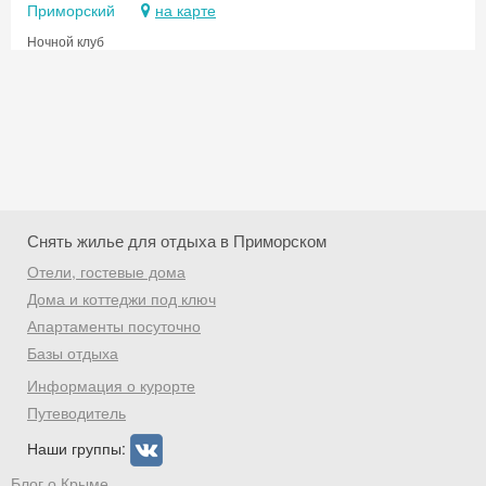
Приморский
на карте
Ночной клуб
Снять жилье для отдыха в Приморском
Отели, гостевые дома
Дома и коттеджи под ключ
Апартаменты посуточно
Базы отдыха
Скидка −5%
Информация о курорте
Хочешь дешевле? Оставь почту и получи
Путеводитель
промокод на первое бронирование!
Наши группы:
Блог о Крыме