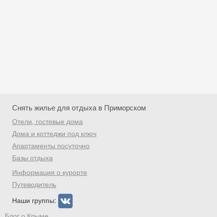
Снять жилье для отдыха в Приморском
Отели, гостевые дома
Дома и коттеджи под ключ
Апартаменты посуточно
Базы отдыха
Скидка −5%
Информация о курорте
Хочешь дешевле? Оставь почту и получи
Путеводитель
промокод на первое бронирование!
Наши группы:
Блог о Крыме