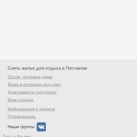
Снять жилье для отдыха в Песчаном
Отели, гостевые дома
Дома и коттеджи под ключ
Апартаменты посуточно
Базы отдыха
Скидка −5%
Информация о курорте
Хочешь дешевле? Оставь почту и получи
Путеводитель
промокод на первое бронирование!
Наши группы:
Блог о Крыме