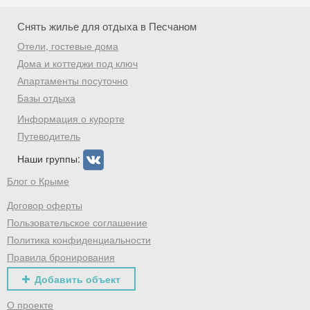
Скидка −5%
Снять жилье для отдыха в Песчаном
Хочешь дешевле? Оставь почту и получи
Отели, гостевые дома
промокод на первое бронирование!
Дома и коттеджи под ключ
Апартаменты посуточно
Базы отдыха
Информация о курорте
Получить промокод
Путеводитель
Наши группы:
Блог о Крыме
Договор оферты
Пользовательское соглашение
Политика конфиденциальности
Правила бронирования
Добавить объект
О проекте