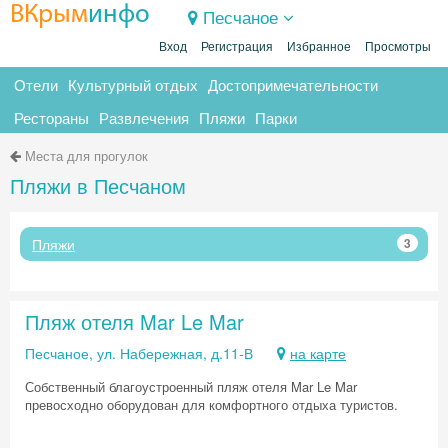
ВКрым
инфо
Песчаное
Вход
Регистрация
Избранное
Просмотры
Отели
Культурный отдых
Достопримечательности
Рестораны
Развлечения
Пляжи
Парки
Места для прогулок
Пляжи в Песчаном
Пляжи
3
Пляж отеля Mar Le Mar
Песчаное, ул. Набережная, д.11-В
на карте
Собственный благоустроенный пляж отеля Mar Le Mar
превосходно оборудован для комфортного отдыха туристов.