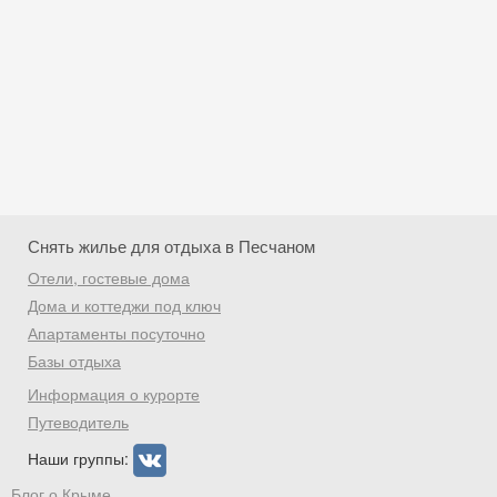
Снять жилье для отдыха в Песчаном
Отели, гостевые дома
Дома и коттеджи под ключ
Апартаменты посуточно
Базы отдыха
Скидка −5%
Информация о курорте
Хочешь дешевле? Оставь почту и получи
Путеводитель
промокод на первое бронирование!
Наши группы:
Блог о Крыме