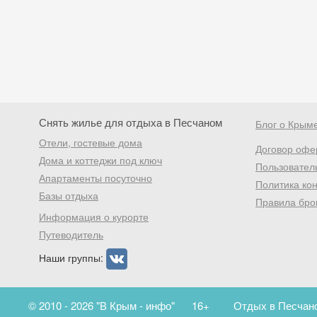
Снять жилье для отдыха в Песчаном
Блог о Крым
Отели, гостевые дома
Договор офе
Дома и коттеджи под ключ
Пользовател
Апартаменты посуточно
Политика ко
Базы отдыха
Правила бро
Информация о курорте
Путеводитель
Наши группы:
© 2010 - 2026 "В Крым - инфо"
16+
Отдых в Песчано