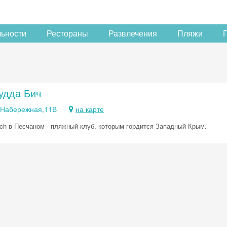
льности
Рестораны
Развлечения
Пляжи
удда Бич
 Набережная,11В
на карте
ch в Песчаном - пляжный клуб, которым гордится Западный Крым.
Скидка −5%