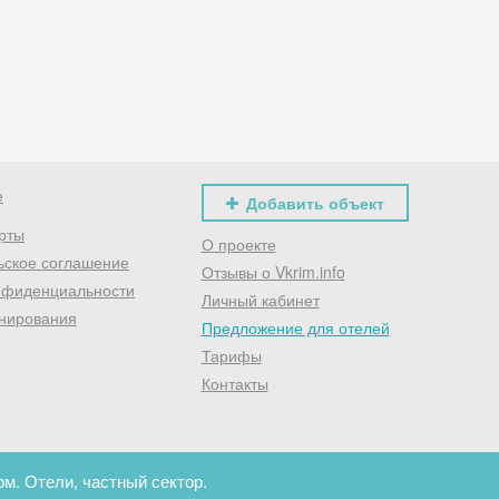
Хочешь дешевле? Оставь почту и получи промокод
первое бронирование!
Получить промокод
е
Добавить объект
рты
О проекте
ьское соглашение
Отзывы о Vkrim.info
нфиденциальности
Личный кабинет
нирования
Предложение для отелей
Тарифы
Контакты
м. Отели, частный сектор.