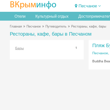
ВКрым
инфо
Песчаное
Отели
Культурный отдых
Достопримечате
Главная
Песчаное
Путеводитель
Рестораны, кафе, бары
Рестораны, кафе, бары в Песчаном
Пляж Б
Бары
1
Песчаное,
Buddha Bea