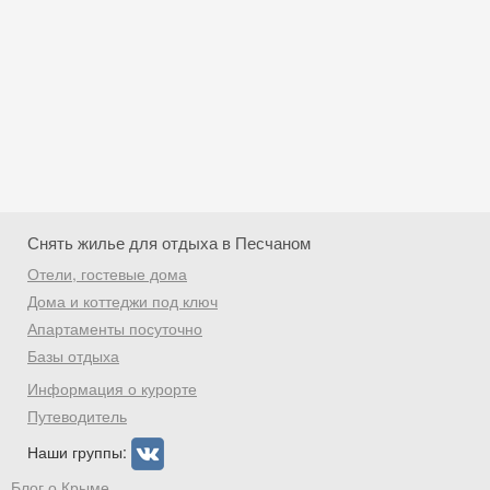
Снять жилье для отдыха в Песчаном
Отели, гостевые дома
Дома и коттеджи под ключ
Апартаменты посуточно
Базы отдыха
Скидка −5%
Информация о курорте
Хочешь дешевле? Оставь почту и получи
Путеводитель
промокод на первое бронирование!
Наши группы:
Блог о Крыме