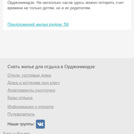
Орджоникидзе. На несколько часов здесь можно потерять счет
времени не только детям, но и их родителям.
Предложений жилья рядом: 56
Снять жилье для отдыха в Орджоникидзе
Отели, гостевые дома
Дома и коттеджи под ключ
Апартаменты посуточно
Базы отдыха
Скидка −5%
Информация о курорте
Хочешь дешевле? Оставь почту и получи
Путеводитель
промокод на первое бронирование!
Наши группы:
Блог о Крыме