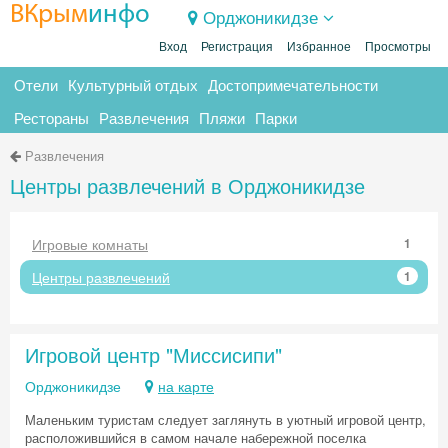
ВКрым
инфо
Орджоникидзе
Вход
Регистрация
Избранное
Просмотры
Отели
Культурный отдых
Достопримечательности
Рестораны
Развлечения
Пляжи
Парки
Развлечения
Центры развлечений в Орджоникидзе
Игровые комнаты
1
Центры развлечений
1
Игровой центр "Миссисипи"
Орджоникидзе
на карте
Маленьким туристам следует заглянуть в уютный игровой центр,
расположившийся в самом начале набережной поселка