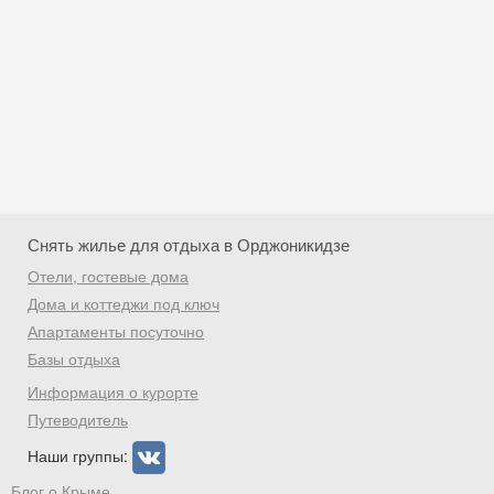
Снять жилье для отдыха в Орджоникидзе
Отели, гостевые дома
Дома и коттеджи под ключ
Апартаменты посуточно
Базы отдыха
Скидка −5%
Информация о курорте
Хочешь дешевле? Оставь почту и получи
Путеводитель
промокод на первое бронирование!
Наши группы:
Блог о Крыме