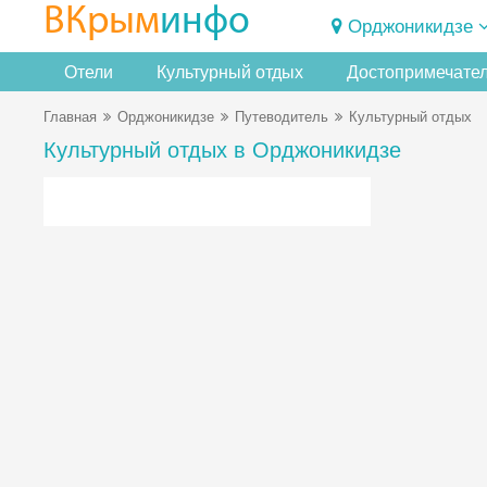
ВКрым
инфо
Орджоникидзе
Отели
Культурный отдых
Достопримечате
Главная
Орджоникидзе
Путеводитель
Культурный отдых
Культурный отдых в Орджоникидзе