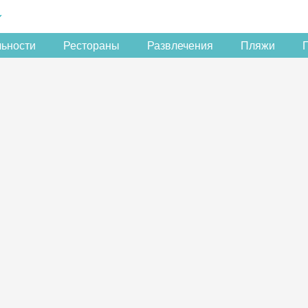
льности
Рестораны
Развлечения
Пляжи
Скидка −5%