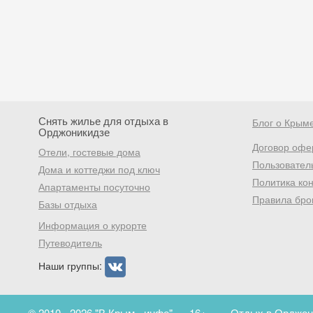
Снять жилье для отдыха в
Блог о Крым
Орджоникидзе
Договор офе
Отели, гостевые дома
Пользовател
Дома и коттеджи под ключ
Политика ко
Апартаменты посуточно
Правила бро
Базы отдыха
Информация о курорте
Путеводитель
Наши группы:
© 2010 - 2026 "В Крым - инфо"
16+
Отдых в Орджони