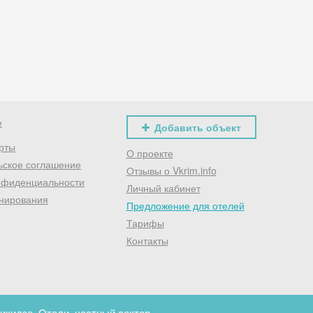
Хочешь дешевле? Оставь почту и получи промокод
первое бронирование!
Получить промокод
е
Добавить объект
рты
О проекте
ьское соглашение
Отзывы о Vkrim.info
нфиденциальности
Личный кабинет
нирования
Предложение для отелей
Тарифы
Контакты
кидзе. Отели, частный сектор.