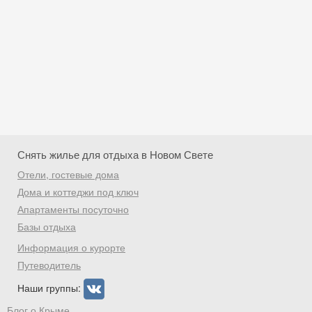
Снять жилье для отдыха в Новом Свете
Отели, гостевые дома
Дома и коттеджи под ключ
Апартаменты посуточно
Базы отдыха
Скидка −5%
Информация о курорте
Хочешь дешевле? Оставь почту и получи
Путеводитель
промокод на первое бронирование!
Наши группы:
Блог о Крыме