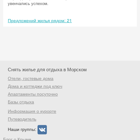
увенчались успехом.
Предложений жилья рядом: 21
Снять жилье для отдыха в Морском
Отели, гостевые дома
Дома и коттеджи под ключ
Апартаменты посуточно
Базы отдыха
Скидка −5%
Информация о курорте
Хочешь дешевле? Оставь почту и получи
Путеводитель
промокод на первое бронирование!
Наши группы:
Блог о Крыме