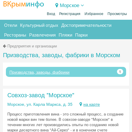
ВКрым
инфо
Морское
Вход
Регистрация
Избранное
Просмотры
Отели
Культурный отдых
Достопримечательности
Рестораны
Развлечения
Пляжи
Парки
Предприятия и организации
Призводства, заводы, фабрики в Морском
Призводства, заводы, фабрики
1
Совхоз-завод "Морское"
Морское, ул. Карла Маркса, д. 35
на карте
Процесс приготовления вина - это сложный процесс, а создание
новой марки вин тем более. В совхозе-заводе "Морское" в
течении многих лет производились опыты по созданию новой
марки десертного вина "Ай-Серез" - и в конечном счете