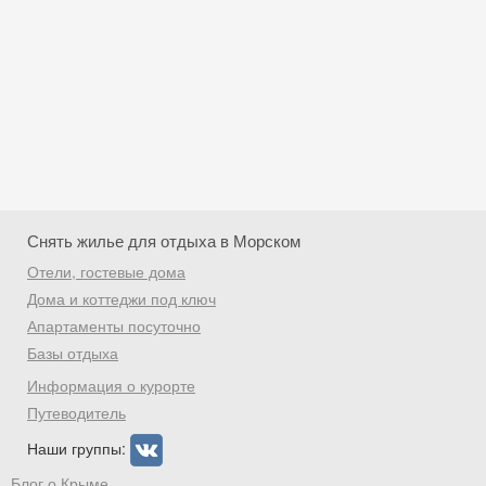
Снять жилье для отдыха в Морском
Отели, гостевые дома
Дома и коттеджи под ключ
Апартаменты посуточно
Базы отдыха
Скидка −5%
Информация о курорте
Хочешь дешевле? Оставь почту и получи
Путеводитель
промокод на первое бронирование!
Наши группы:
Блог о Крыме