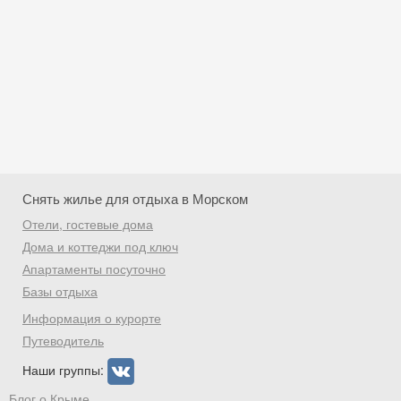
Снять жилье для отдыха в Морском
Отели, гостевые дома
Дома и коттеджи под ключ
Апартаменты посуточно
Базы отдыха
Скидка −5%
Информация о курорте
Хочешь дешевле? Оставь почту и получи
Путеводитель
промокод на первое бронирование!
Наши группы:
Блог о Крыме