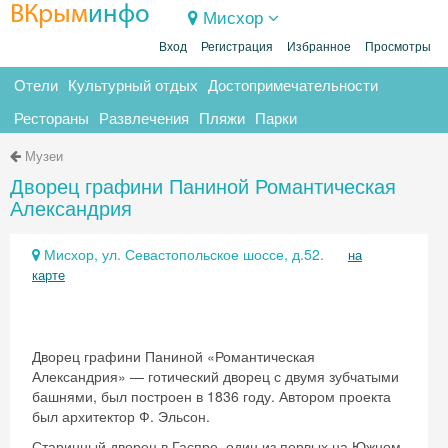
ВКрым
инфо
Мисхор
Вход
Регистрация
Избранное
Просмотры
Отели
Культурный отдых
Достопримечательности
Рестораны
Развлечения
Пляжи
Парки
Музеи
Дворец графини Паниной Романтическая
Александрия
Мисхор, ул. Севастопольское шоссе, д.52.
на
карте
Дворец графини Паниной «Романтическая
Александрия» — готический дворец с двумя зубчатыми
башнями, был построен в 1836 году. Автором проекта
был архитектор Ф. Эльсон.
Старинный дворец в Гаспре, один из первых на Южном