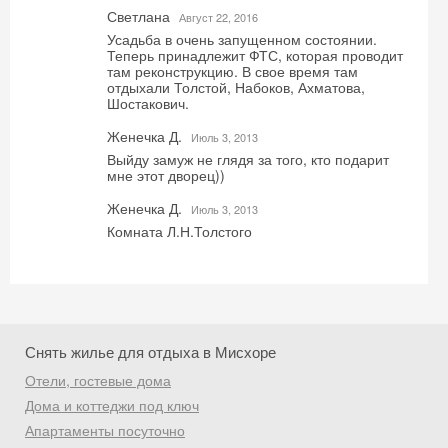
Светлана
Август 22, 2016
Усадьба в очень запущенном состоянии.
Теперь принадлежит ФТС, которая проводит
там реконструкцию. В свое время там
отдыхали Толстой, Набоков, Ахматова,
Шостакович.
Женечка Д.
Июль 3, 2013
Выйду замуж не глядя за того, кто подарит
мне этот дворец))
Скидка −5%
Женечка Д.
Июль 3, 2013
Хочешь дешевле? Оставь почту и получи
Комната Л.Н.Толстого
промокод на первое бронирование!
Получить промокод
Снять жилье для отдыха в Мисхоре
Отели, гостевые дома
Дома и коттеджи под ключ
Апартаменты посуточно