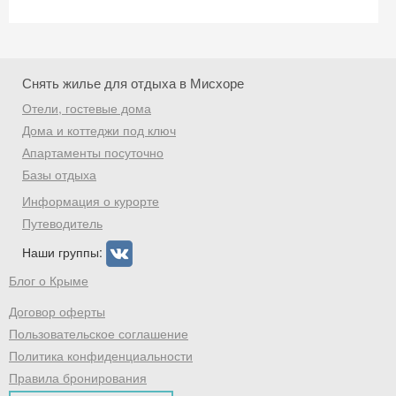
Скидка −5%
Хочешь дешевле? Оставь почту и получи
Снять жилье для отдыха в Мисхоре
промокод на первое бронирование!
Отели, гостевые дома
Дома и коттеджи под ключ
Апартаменты посуточно
Базы отдыха
Получить промокод
Информация о курорте
Путеводитель
Наши группы:
Блог о Крыме
Договор оферты
Пользовательское соглашение
Политика конфиденциальности
Правила бронирования