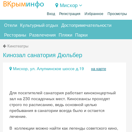
ВКрым
инфо
Мисхор
Вход
Регистрация
Избранное
Просмотры
Отели
Культурный отдых
Достопримечательности
Рестораны
Развлечения
Пляжи
Парки
Кинотеатры
Кинозал санатория Дюльбер
Мисхор, ул. Алупкинское шоссе д.19
на карте
Для посетителей санатория работает киноконцертный
зал на 230 посадочных мест. Киносеансы проходят
строго по расписанию, ведь основной целью
пребывания в санатории всегда было и остается
лечение.
В коллекции можно найти как легенды советского кино,