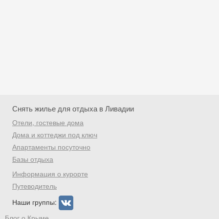
Снять жилье для отдыха в Ливадии
Отели, гостевые дома
Дома и коттеджи под ключ
Апартаменты посуточно
Базы отдыха
Скидка −5%
Информация о курорте
Хочешь дешевле? Оставь почту и получи
Путеводитель
промокод на первое бронирование!
Наши группы:
Блог о Крыме