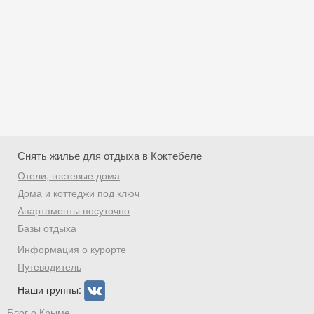
Снять жилье для отдыха в Коктебеле
Отели, гостевые дома
Дома и коттеджи под ключ
Апартаменты посуточно
Базы отдыха
Скидка −5%
Информация о курорте
Хочешь дешевле? Оставь почту и получи
Путеводитель
промокод на первое бронирование!
Наши группы:
Блог о Крыме