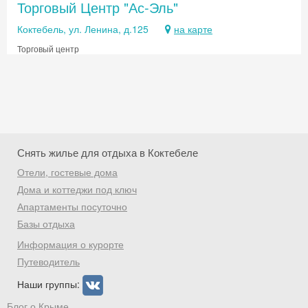
Торговый Центр "Ас-Эль"
Коктебель, ул. Ленина, д.125
на карте
Торговый центр
Снять жилье для отдыха в Коктебеле
Отели, гостевые дома
Дома и коттеджи под ключ
Апартаменты посуточно
Базы отдыха
Скидка −5%
Информация о курорте
Хочешь дешевле? Оставь почту и получи
Путеводитель
промокод на первое бронирование!
Наши группы:
Блог о Крыме