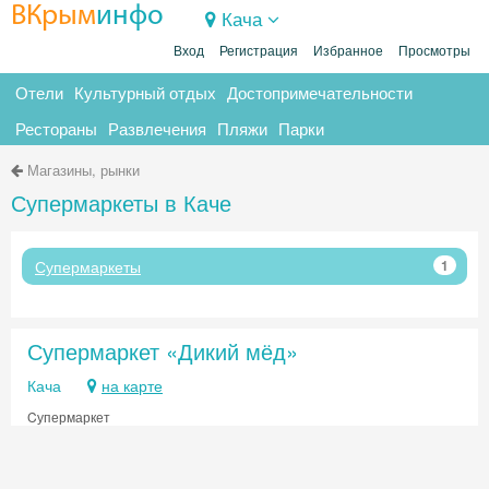
ВКрым
инфо
Кача
Вход
Регистрация
Избранное
Просмотры
Отели
Культурный отдых
Достопримечательности
Рестораны
Развлечения
Пляжи
Парки
Магазины, рынки
Супермаркеты в Каче
Супермаркеты
1
Супермаркет «Дикий мёд»
Кача
на карте
Cупермаркет