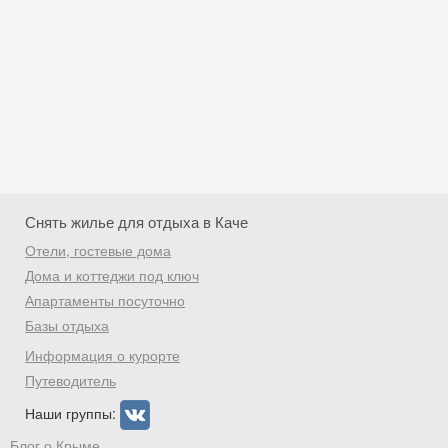
Снять жилье для отдыха в Каче
Отели, гостевые дома
Дома и коттеджи под ключ
Апартаменты посуточно
Базы отдыха
Скидка −5%
Информация о курорте
Хочешь дешевле? Оставь почту и получи
Путеводитель
промокод на первое бронирование!
Наши группы:
Блог о Крыме