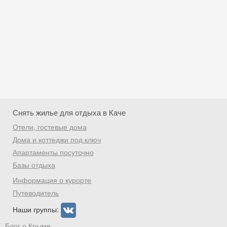
Снять жилье для отдыха в Каче
Отели, гостевые дома
Дома и коттеджи под ключ
Апартаменты посуточно
Базы отдыха
Скидка −5%
Информация о курорте
Хочешь дешевле? Оставь почту и получи
Путеводитель
промокод на первое бронирование!
Наши группы:
Блог о Крыме