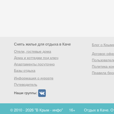
Снять жилье для отдыха в Каче
Блог о Крым
Отели, гостевые дома
Договор офе
Дома и коттеджи под ключ
Пользовател
Апартаменты посуточно
Политика ко
Базы отдыха
Правила бро
Информация о курорте
Путеводитель
Наши группы:
© 2010 - 2026 "В Крым - инфо"
16+
Отдых в Каче. О