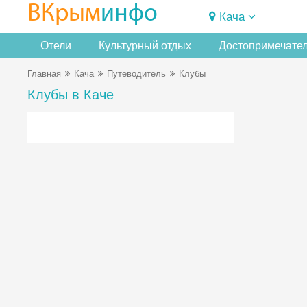
ВКрым
инфо
Кача
Отели
Культурный отдых
Достопримечате
Главная
Кача
Путеводитель
Клубы
Клубы в Каче