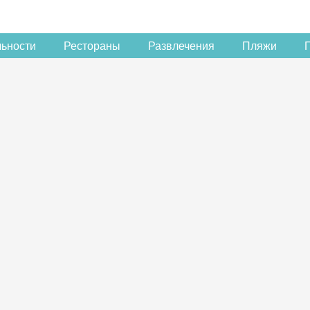
льности
Рестораны
Развлечения
Пляжи
Скидка −5%