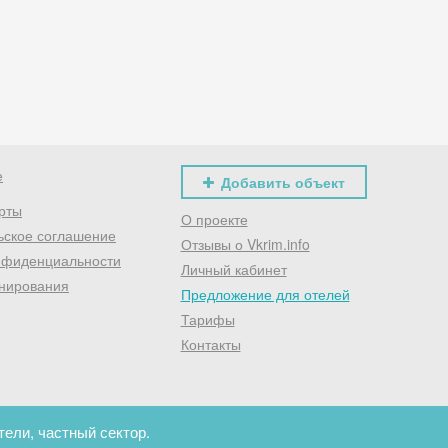
Хочешь дешевле? Оставь почту и получи промокод
первое бронирование!
Получить промокод
е
Добавить объект
рты
О проекте
ьское соглашение
Отзывы о Vkrim.info
нфиденциальности
Личный кабинет
нирования
Предложение для отелей
Тарифы
Контакты
тели, частный сектор.